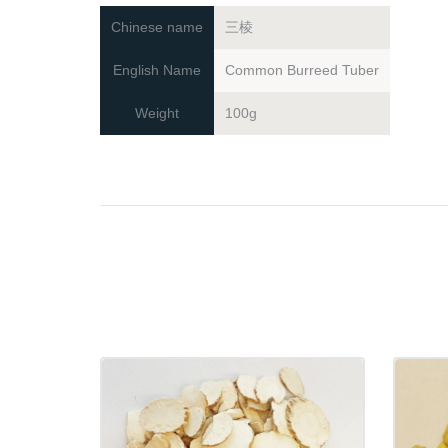
Chinese name
三棱
English Name
Common Burreed Tuber
Weight
100g
BAI ZHI (PIAN) • Radix
BA