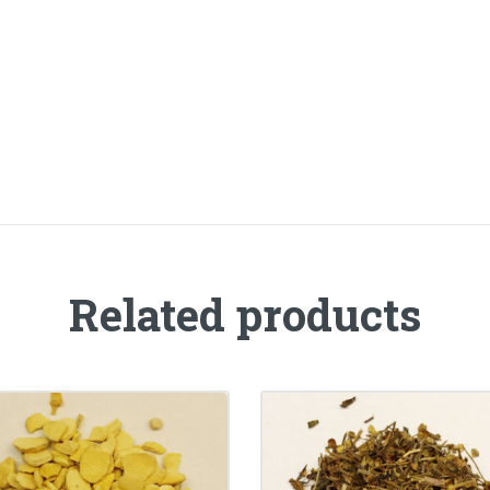
Related products
N XIA (FA) • Rhizoma
BAN ZHI LIAN • Her