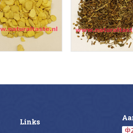
Pinellase Preparata
Scutellariae Barbat
€
15.99
€
11.99
Buy now
Details
Buy now
Deta
Aa
Links