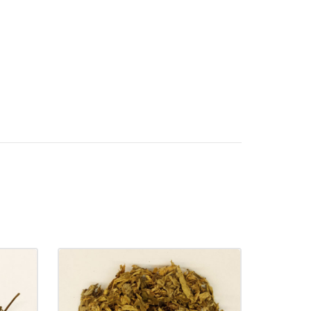
ba
(AI YE) Folium