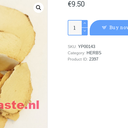
€
9.50
SAN
Buy no
LENG
•
Rhizoma
YP00143
SKU:
Sparganii
HERBS
quantity
Category:
2397
Product ID: