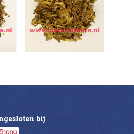
ae
Artemisiae Argyi
€
12.60
ils
Buy now
Details
ngesloten bij