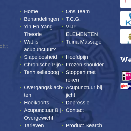
Home
Ons Team
Behandelingen
T.C.G.
Yin En Yang
VIJF
Theorie
ELEMENTEN
Wat is
Tuina Massage
echt
acupunctuur?
Slapeloosheid
Hoofdpijn
We
Chronische Pijn
Frozen shoulder
Tenniselleboog
Stoppen met
roken
Overgangsklach
Acupunctuur bij
ten
jicht
Hooikoorts
Depressie
Acupunctuur Bij
Contact
Overgewicht
Tarieven
Product Search