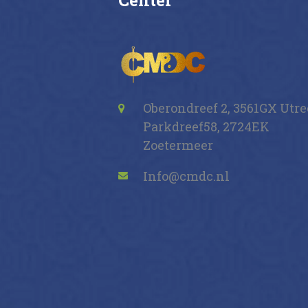
Center
Oberondreef 2, 3561GX Utr
Parkdreef58, 2724EK
Zoetermeer
Info@cmdc.nl