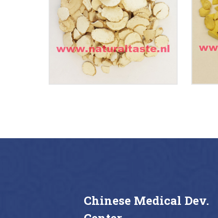
Angelicae Dahuricae
€
9.50
Buy now
Details
Chinese Medical Dev.