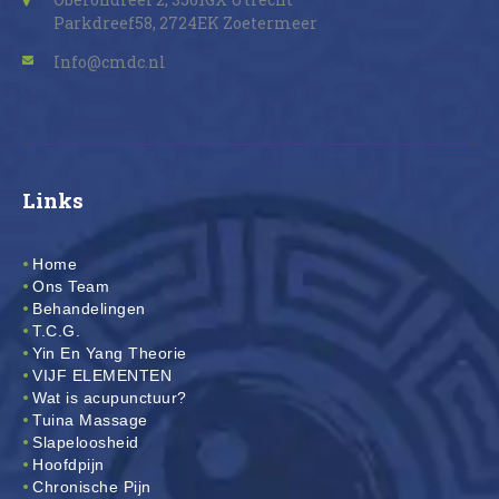
Parkdreef58, 2724EK Zoetermeer
Info@cmdc.nl
Links
Home
Ons Team
Behandelingen
T.C.G.
Yin En Yang Theorie
VIJF ELEMENTEN
Wat is acupunctuur?
Tuina Massage
Slapeloosheid
Hoofdpijn
Chronische Pijn