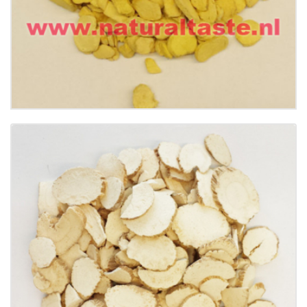
Buy now
Details
BAI ZHI (PIAN) • Radix Angelicae Dahuricae
€
9.50