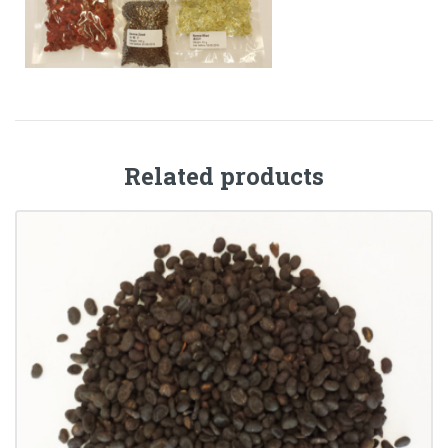
Related products
BU GU ZHI • Fructus Psoraleae
€
14.90