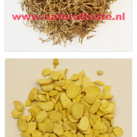
Buy now
Details
BAN XIA (FA) • Rhizoma Pinellase Preparata
€
15.99