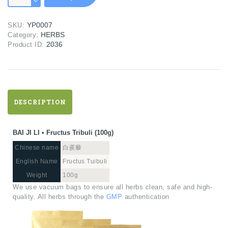
LI
•
YP0007
SKU:
Fructus
HERBS
Category:
Tribuli
2036
Product ID:
(100g)
quantity
DESCRIPTION
BAI JI LI • Fructus Tribuli (100g)
Chinese name
白蒺藜
English Name
Fructus Tuibuli
Weight
100g
We use vacuum bags to ensure all herbs clean, safe and high-
quality. All herbs through the
GMP
authentication