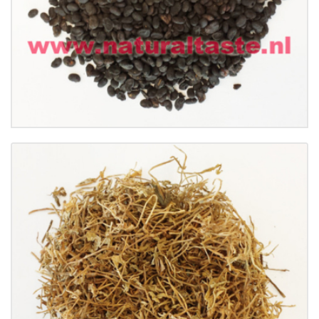
Buy now
Details
BAN BIAN LIAN • Herba Lobeliae Chinensis
€
24.99