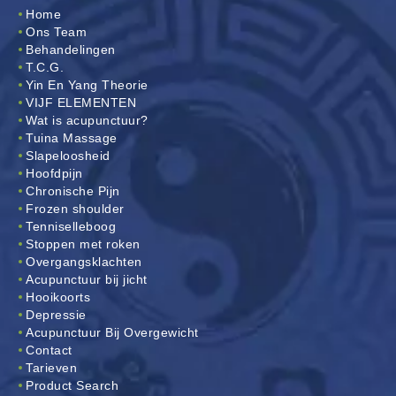
Home
Ons Team
Behandelingen
T.C.G.
Yin En Yang Theorie
VIJF ELEMENTEN
Wat is acupunctuur?
Tuina Massage
Slapeloosheid
Hoofdpijn
Chronische Pijn
Frozen shoulder
Tenniselleboog
Stoppen met roken
Overgangsklachten
Acupunctuur bij jicht
Hooikoorts
Depressie
Acupunctuur Bij Overgewicht
Contact
Tarieven
Product Search