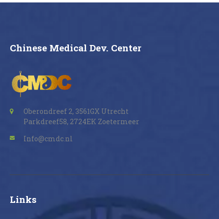
Chinese Medical Dev. Center
Oberondreef 2, 3561GX Utrecht
Parkdreef58, 2724EK Zoetermeer
Info@cmdc.nl
Links