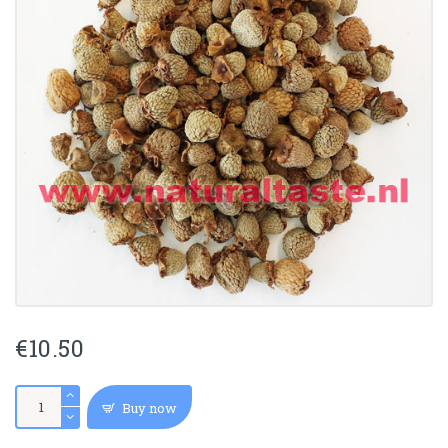
€
10.50
FU
Buy now
PEN
ZI