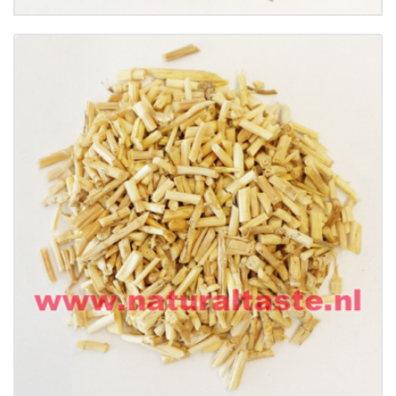
Buy now
Details
BAI MAO GEN • Rhizoma Imperatae
€
9.50