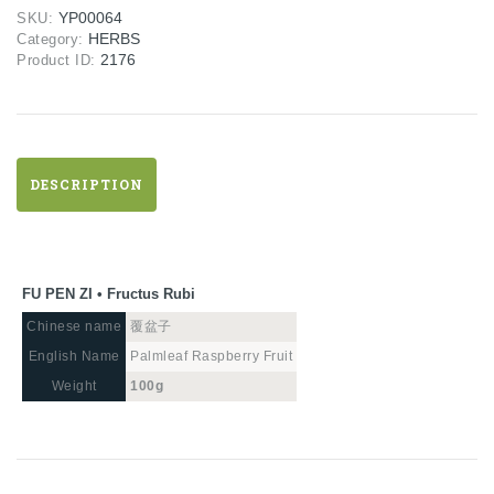
•
YP00064
SKU:
Fructus
HERBS
Category:
Rubi
2176
Product ID:
quantity
DESCRIPTION
FU PEN ZI • Fructus Rubi
Chinese name
覆盆子
English Name
Palmleaf Raspberry Fruit
Weight
100g