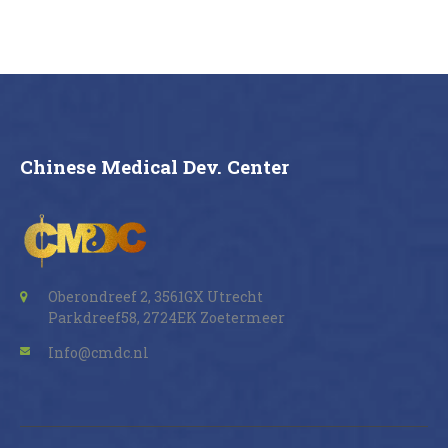
Buy now
Details
Chinese Medical Dev. Center
Oberondreef 2, 3561GX Utrecht
Parkdreef58, 2724EK Zoetermeer
Info@cmdc.nl