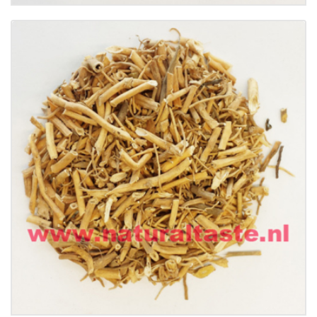
Buy now
Details
BAI QIAN • Rhizoma Cynanchi Stauntonii
€
8.50