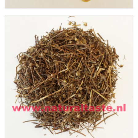
Buy now
Details
BAI HUA SHE SHE CAO • Herba Hedyoti
Diffusae
€
10.99