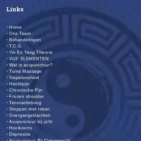
Links
Home
Ons Team
Behandelingen
T.C.G.
Yin En Yang Theorie
VIJF ELEMENTEN
Wat is acupunctuur?
Tuina Massage
Slapeloosheid
Hoofdpijn
Chronische Pijn
Frozen shoulder
Tenniselleboog
Stoppen met roken
Overgangsklachten
Acupunctuur bij jicht
Hooikoorts
Depressie
Acupunctuur Bij Overgewicht