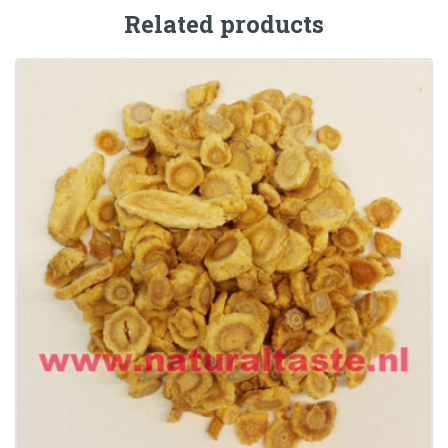
Related products
BEI SHA SHEN (DUAN) • Radix Glehniae
(Segment)
€
12.99