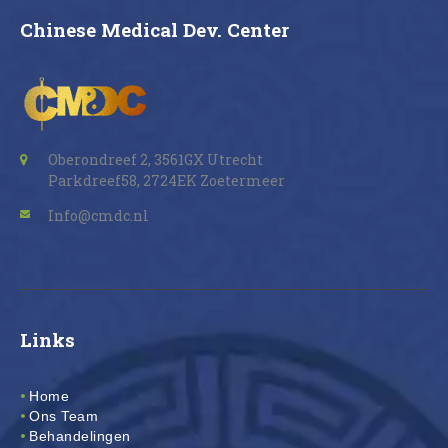
Chinese Medical Dev. Center
Oberondreef 2, 3561GX Utrecht
Parkdreef58, 2724EK Zoetermeer
Info@cmdc.nl
Links
Home
Ons Team
Behandelingen