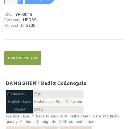
•
Radix
YP00046
SKU:
Codonopsis
HERBS
Category:
quantity
2130
Product ID:
DESCRIPTION
DANG SHEN • Radix Codonopsis
Chinese name
党参
English Name
Codonopsis Root, Tangshen
Weight
100g
We use vacuum bags to ensure all herbs clean, safe and high-
quality. All herbs through the
GMP
authentication