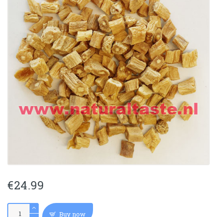
€
24.99
DANG
Buy now
SHEN