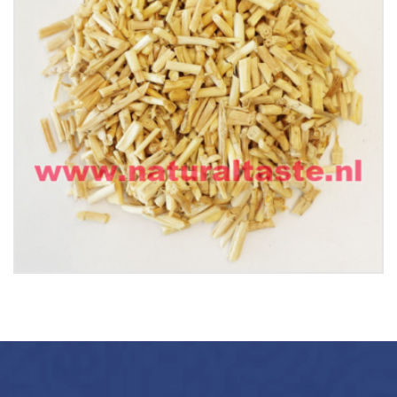
BAI MAO GEN • Rhizoma Imperatae
€
9.50
Buy now
Details