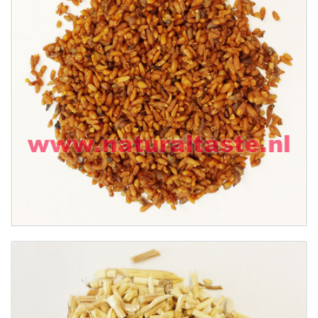
BAI ZI REN • Semen Platycladi
€
11.99
Buy now
Details