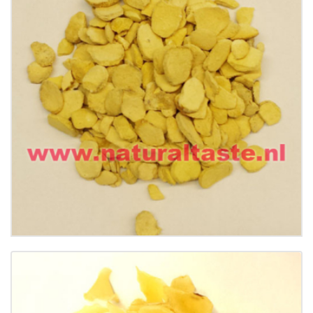
BAN XIA (FA) • Rhizoma Pinellase Preparata
€
15.99
Buy now
Details