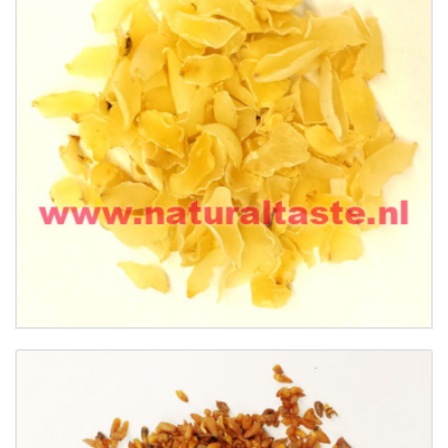
BAI HE • Bulbus Lilii
€
11.50
Buy now
Details