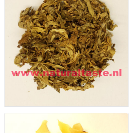
(AI YE) Folium Artemisiae Argyi
€
12.60
Buy now
Details