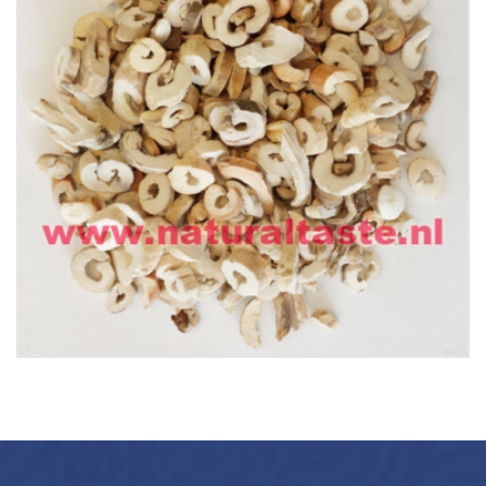
BAI XIAN PI • Cortex Dictamni
€
13.99
Buy now
Details