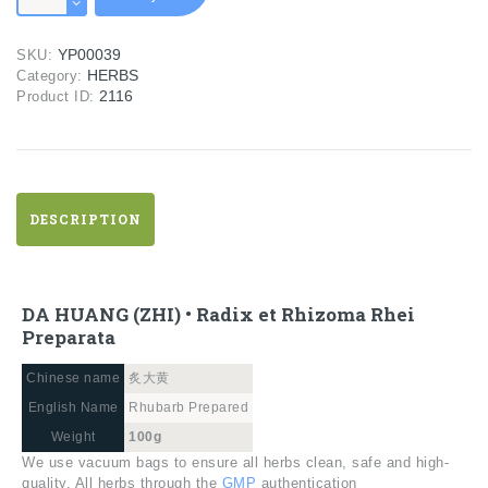
(ZHI)
•
YP00039
SKU:
Radix
HERBS
Category:
et
2116
Product ID:
Rhizoma
Rhei
Preparata
quantity
DESCRIPTION
DA HUANG (ZHI) • Radix et Rhizoma Rhei
Preparata
Chinese name
炙大黄
English Name
Rhubarb Prepared
Weight
100g
We use vacuum bags to ensure all herbs clean, safe and high-
quality. All herbs through the
GMP
authentication