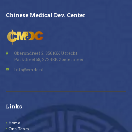
Chinese Medical Dev. Center
Oberondreef 2, 3561GX Utrecht
Parkdreef58, 2724EK Zoetermeer
Info@cmdc.nl
Links
Home
Ons Team