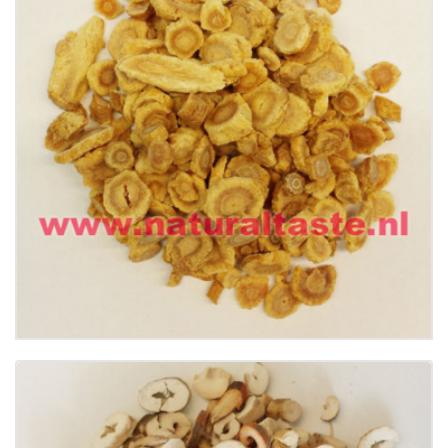
BEI SHA SHEN (DUAN) • Radix Glehniae
(Segment)
€
12.99
Buy now
Details