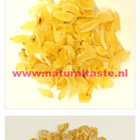
BAI HE • Bulbus Lilii
€
11.50
Buy now
Details