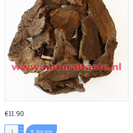
€
11.90
DA
Buy now
HUANG