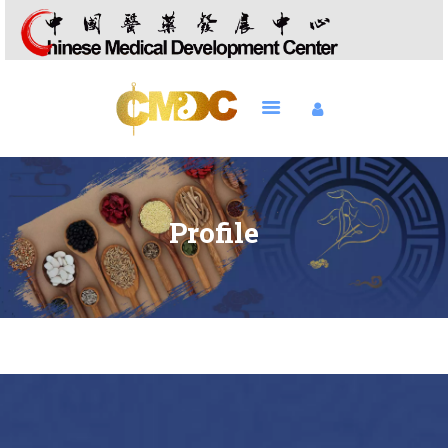
HOME
TCG
BEHANDELINGEN
Profile
ONS TEAM
TARIEVEN
CONTACT
SHOP