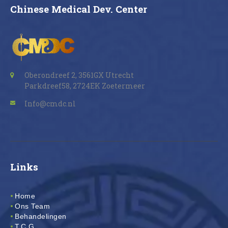
Chinese Medical Dev. Center
Oberondreef 2, 3561GX Utrecht
Parkdreef58, 2724EK Zoetermeer
Info@cmdc.nl
Links
Home
Ons Team
Behandelingen
T.C.G.