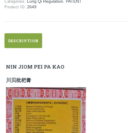
Lung Qi Regulation
PATENT
Categories:
,
2649
Product ID:
DESCRIPTION
NIN JIOM PEI PA KAO
川贝枇杷膏