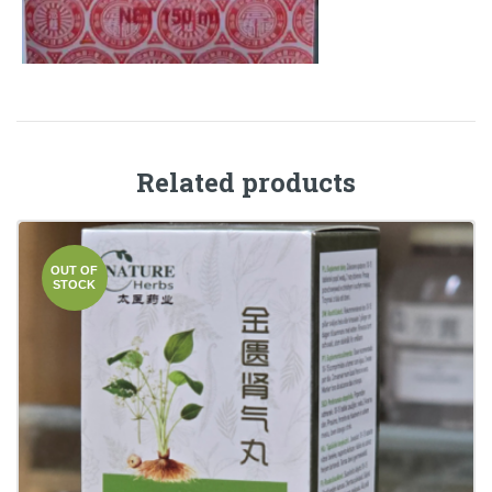
Related products
OUT OF
STOCK
Sexoton Form (Jin Gui Shen Qi Wan)
€
11.00