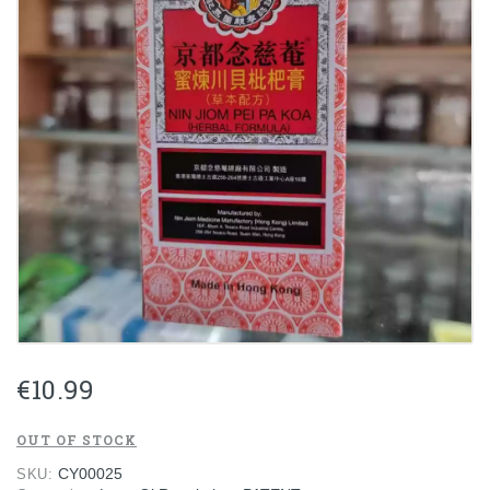
€
10.99
OUT OF STOCK
CY00025
SKU: