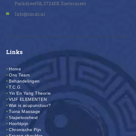
Parkdreef58, 2724EK Zoetermeer
Info@cmdc.nl
Links
Home
Ons Team
Behandelingen
T.C.G.
Yin En Yang Theorie
VIJF ELEMENTEN
Wat is acupunctuur?
Tuina Massage
Slapeloosheid
Hoofdpijn
Chronische Pijn
Frozen shoulder