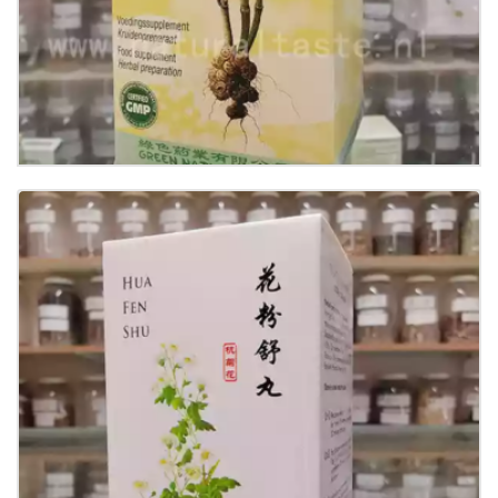
Buy now
Details
Hua Fen Shu Wan
€
11.00