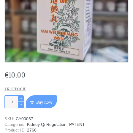
€
10.00
IN STOCK
Mai
Buy now
Wei
Di
Huang
CY00037
SKU:
麦
Kidney Qi Regulation
PATENT
Categories:
,
味
2760
Product ID:
地