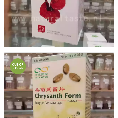
Details
OUT OF
STOCK
Chrysanth Form (Sang Ju Gan Mao Pian）
€
12.50