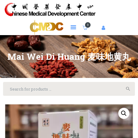
0
HOME
PATENT
Mai Wei Di Huang 麦味地黄丸
HERBS
HERBAL TEA
HERBAL SOUP
ACU. NEEDLES
SPECIAL OFFERS