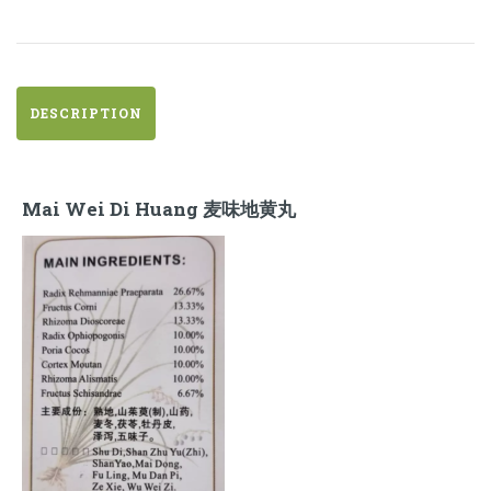
黄
丸
quantity
DESCRIPTION
Mai Wei Di Huang 麦味地黄丸