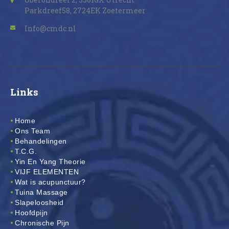
Parkdreef58, 2724EK Zoetermeer
Info@cmdc.nl
Links
Home
Ons Team
Behandelingen
T.C.G.
Yin En Yang Theorie
VIJF ELEMENTEN
Wat is acupunctuur?
Tuina Massage
Slapeloosheid
Hoofdpijn
Chronische Pijn