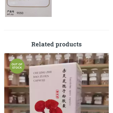
Related products
OUT OF
STOCK
Ganoderma spore capsule (Ling Zhi Bao Zi Fen
Jiao Nang)
€
15.00