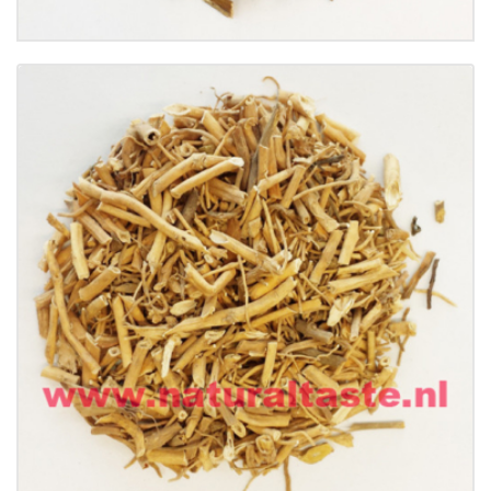
Buy now
Details
BAI QIAN • Rhizoma Cynanchi Stauntonii
€
8.50