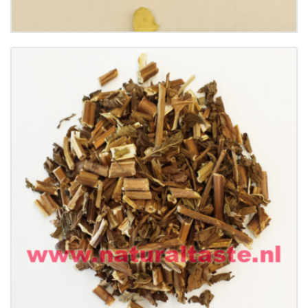
Buy now
Details
BO HE • Herba Menthae
€
9.99