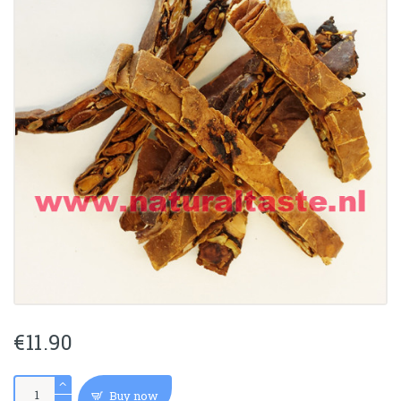
€
11.90
GUA
Buy now
LOU