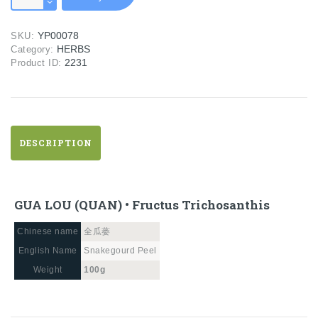
(QUAN)
•
YP00078
SKU:
Fructus
HERBS
Category:
Trichosanthis
2231
Product ID:
quantity
DESCRIPTION
GUA LOU (QUAN) • Fructus Trichosanthis
Chinese name
全瓜蒌
English Name
Snakegourd Peel
Weight
100g