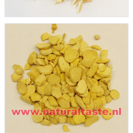
Buy now
Details
BAN XIA (FA) • Rhizoma Pinellase Preparata
€
15.99