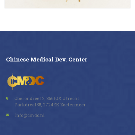
Buy now
Details
Chinese Medical Dev. Center
Oberondreef 2, 3561GX Utrecht
Parkdreef58, 2724EK Zoetermeer
Info@cmdc.nl