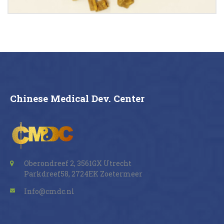
Buy now
Details
Chinese Medical Dev. Center
Oberondreef 2, 3561GX Utrecht
Parkdreef58, 2724EK Zoetermeer
Info@cmdc.nl