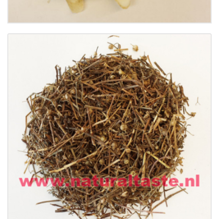
Buy now
Details
BAI HUA SHE SHE CAO • Herba Hedyoti
Diffusae
€
10.99