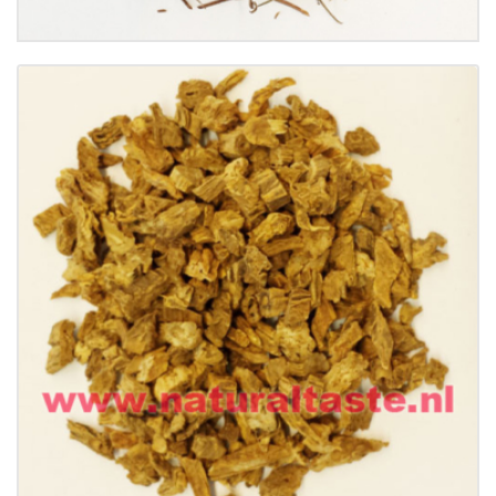
Buy now
Details
BAI BU • Radix Stemonae
€
9.50