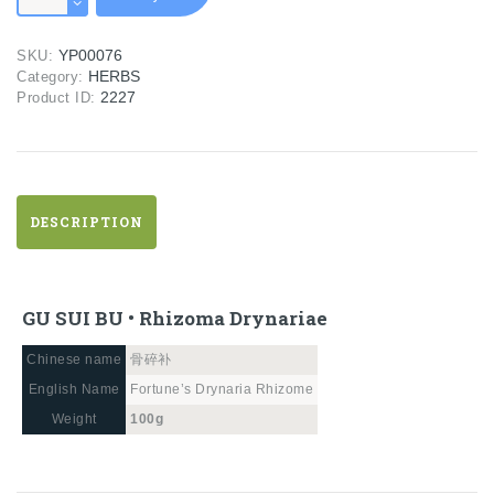
BU
•
YP00076
SKU:
Rhizoma
HERBS
Category:
Drynariae
2227
Product ID:
quantity
DESCRIPTION
GU SUI BU • Rhizoma Drynariae
Chinese name
骨碎补
English Name
Fortune’s Drynaria Rhizome
Weight
100g