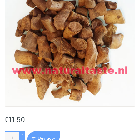
€
11.50
GU
Buy now
SUI