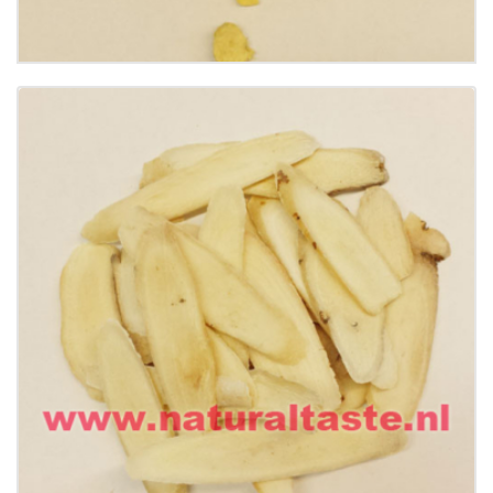
Buy now
Details
BAI SHAO (SHENG) • Radix Paeoniae Alba
€
12.00