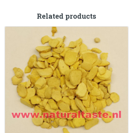
Related products
BAN XIA (FA) • Rhizoma Pinellase Preparata
€
15.99