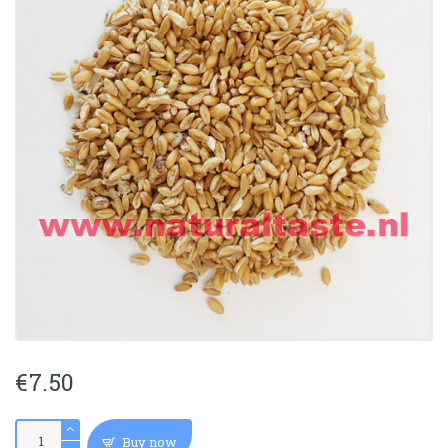
€
7.50
Fu
Buy now
Xiao