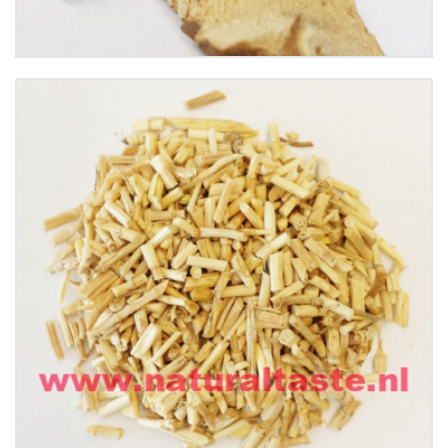
Buy now
Details
BAI MAO GEN • Rhizoma Imperatae
€
9.50