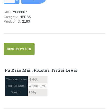
Mai
,
YP00067
SKU:
Fructus
HERBS
Category:
Tritici
2183
Product ID:
Levis
quantity
DESCRIPTION
Fu Xiao Mai , Fructus Tritici Levis
Chinese name
浮小麦
English Name
Wheat Levis
Weight
100g