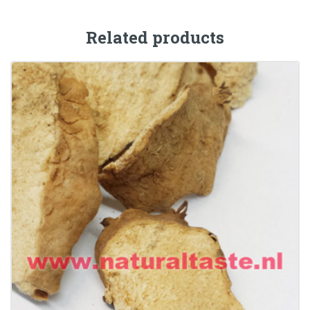
Related products
BI XIE • Rhizoma Dioscoreae Hypoglaucae
€
11.99