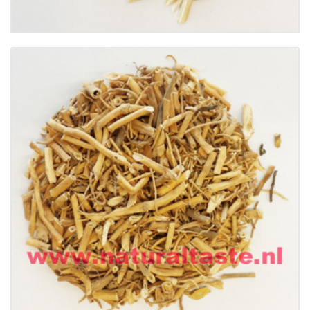
Buy now
Details
BAI QIAN • Rhizoma Cynanchi Stauntonii
€
8.50