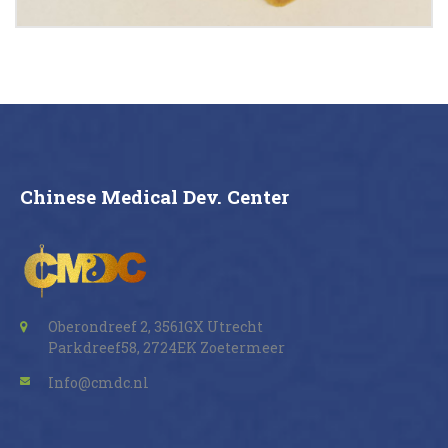
Buy now
Details
Chinese Medical Dev. Center
Oberondreef 2, 3561GX Utrecht
Parkdreef58, 2724EK Zoetermeer
Info@cmdc.nl