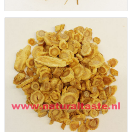
Buy now
Details
BEI SHA SHEN (DUAN) • Radix Glehniae
(Segment)
€
12.99