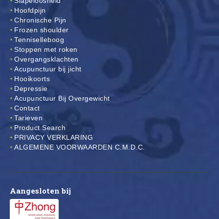
Slapeloosheid
Hoofdpijn
Chronische Pijn
Frozen shoulder
Tenniselleboog
Stoppen met roken
Overgangsklachten
Acupunctuur bij jicht
Hooikoorts
Depressie
Acupunctuur Bij Overgewicht
Contact
Tarieven
Product Search
PRIVACY VERKLARING
ALGEMENE VOORWAARDEN C.M.D.C.
Aangesloten bij