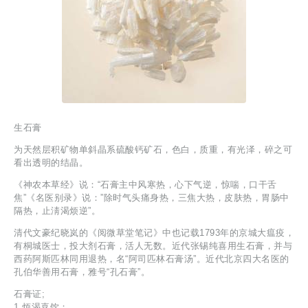
生石膏
为天然层积矿物单斜晶系硫酸钙矿石，色白，质重，有光泽，碎之可
看出透明的结晶。
《神农本草经》说：“石膏主中风寒热，心下气逆，惊喘，口干舌
焦”《名医别录》说：”除时气头痛身热，三焦大热，皮肤热，胃肠中
隔热，止淸渴烦逆”。
清代文豪纪晓岚的《阅微草堂笔记》中也记载1793年的京城大瘟疫，
有桐城医士，投大剂石膏，活人无数。近代张锡纯喜用生石膏，并与
西药阿斯匹林同用退热，名“阿司匹林石膏汤”。近代北京四大名医的
孔伯华善用石膏，雅号“孔石膏”。
石膏证;
1 烦渴喜饮；