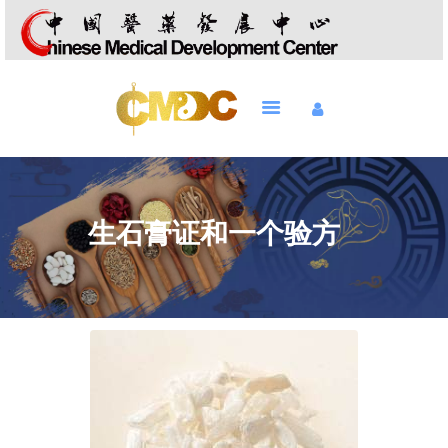
HOME
TCG
BEHANDELINGEN
生石膏证和一个验方
ONS TEAM
TARIEVEN
CONTACT
SHOP