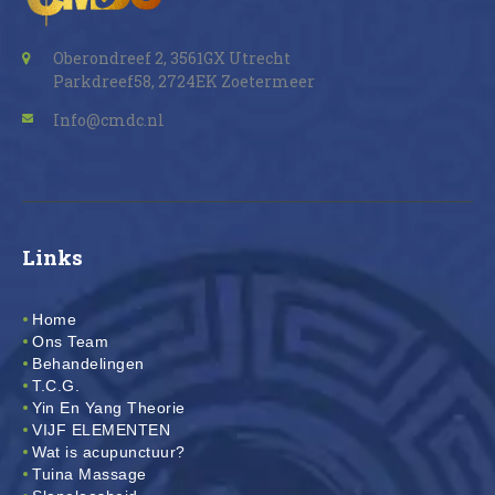
Oberondreef 2, 3561GX Utrecht
Parkdreef58, 2724EK Zoetermeer
Info@cmdc.nl
Links
Home
Ons Team
Behandelingen
T.C.G.
Yin En Yang Theorie
VIJF ELEMENTEN
Wat is acupunctuur?
Tuina Massage